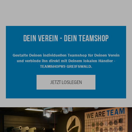
DEIN VEREIN - DEIN TEAMSHOP
Gestalte Deinen individuellen Teamshop für Deinen Verein
und verbinde ihn direkt mit Deinem lokalen Händler -
TEAMSHOP89 GREIFSWALD.
JETZT LOSLEGEN