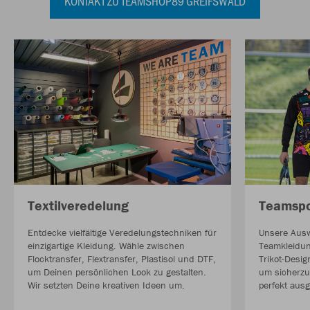
KONTAKT ZU TEAMSHOP89 GREIFSWALD
Teamspo
Textilveredelung
Unsere Ausw
Entdecke vielfältige Veredelungstechniken für
Teamkleidu
einzigartige Kleidung. Wähle zwischen
Trikot-Desi
Flocktransfer, Flextransfer, Plastisol und DTF,
um sicherzu
um Deinen persönlichen Look zu gestalten.
perfekt ausge
Wir setzten Deine kreativen Ideen um.