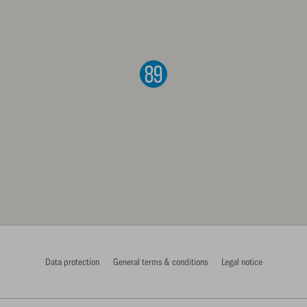
17489 Greifswald
D
S
Anfahrt planen
Data protection
General terms & conditions
Legal notice